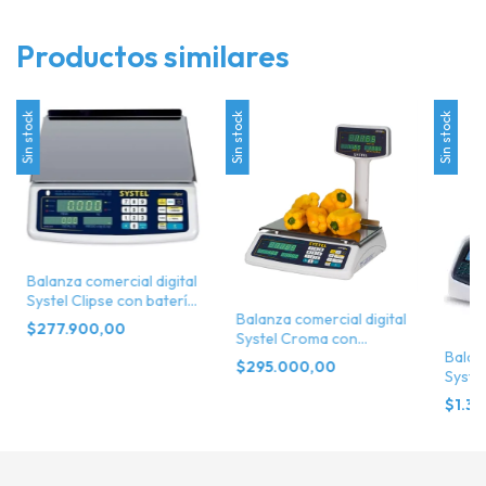
Productos similares
Sin stock
Sin stock
Sin stock
Balanza comercial digital
Systel Clipse con batería
Balanza comercial digital
31kg
$277.900,00
Systel Croma con
Balan
batería 31kg
$295.000,00
Syste
$1.3