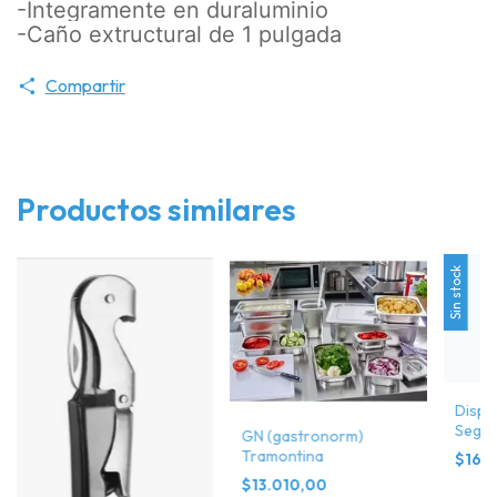
-Integramente en duraluminio
-Caño extructural de 1 pulgada
Compartir
Productos similares
Sin stock
Dispe
Segv
GN (gastronorm)
Tramontina
$169
$13.010,00