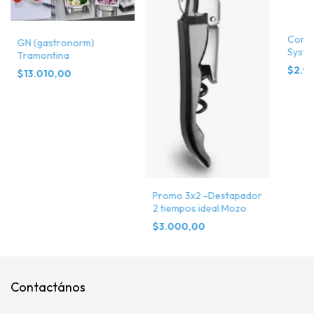
Corta
GN (gastronorm)
Syste
Tramontina
$2.91
$13.010,00
Promo 3x2 -Destapador
2 tiempos ideal Mozo
$3.000,00
Contactános