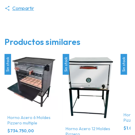
Compartir
Productos similares
Sin stock
Sin stock
Sin stock
Horno
Horno Acero 6 Moldes
Pizze
Pizzero multiple
$1.05
Horno Acero 12 Moldes
$734.750,00
Pizzero