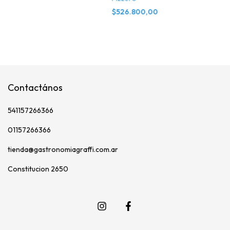
$526.800,00
Contactános
541157266366
01157266366
tienda@gastronomiagraffi.com.ar
Constitucion 2650